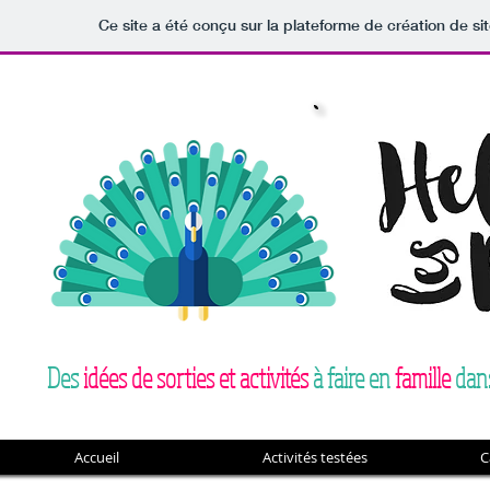
Ce site a été conçu sur la plateforme de création de si
Des
idées de sorties et activités
à faire en
famille
dans
Accueil
Activités testées
C