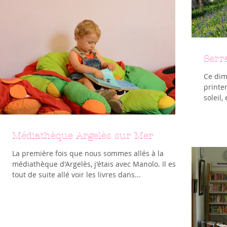
Serr
Ce dima
printe
soleil
Médiathèque Argelès sur Mer
La première fois que nous sommes allés à la
médiathèque d'Argelès, j'étais avec Manolo. Il est
tout de suite allé voir les livres dans...