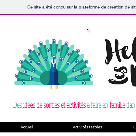
Ce site a été conçu sur la plateforme de création de si
Des
idées de sorties et activités
à faire en
famille
dans
Accueil
Activités testées
C