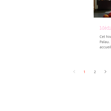
Médi
Cet hi
Palau. 
accueil
1
2