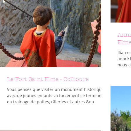
Anni
Elme
Ilian e
adoré 
nous a
Le Fort Saint Elme - Collioure
Vous pensez que visiter un monument historique
avec de jeunes enfants va forcément se terminer
en trainage de pattes, râleries et autres &qu