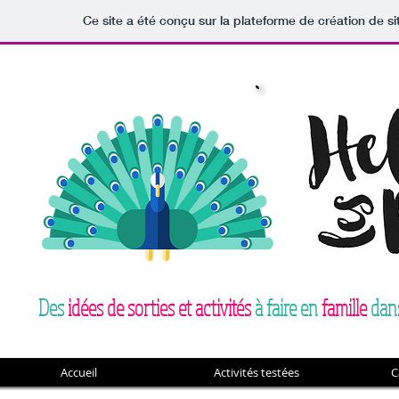
Ce site a été conçu sur la plateforme de création de si
Des
idées de sorties et activités
à faire en
famille
dans
Accueil
Activités testées
C